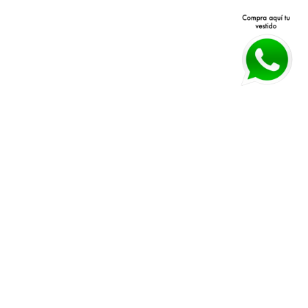
Avenida Patria 40 Q, Jardines 
Políticas de devolución y 
Vallarta, 45027 Zapopan, Jal.
cambios 
Horarios:
 Lunes a Viernes 11 am a 
Políticas de envío
7 pm Sábado 11 am a 4 pm
Guía de tallas
WHATSAPP:
*33 3026 3018