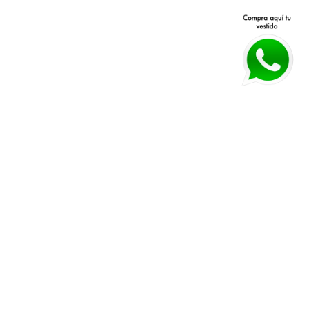
Avenida Patria 40 Q, Jardines 
Políticas de devolución y 
Vallarta, 45027 Zapopan, Jal.
cambios 
Horarios:
 Lunes a Viernes 11 am a 
Políticas de envío
7 pm Sábado 11 am a 4 pm
Guía de tallas
WHATSAPP:
*33 3026 3018