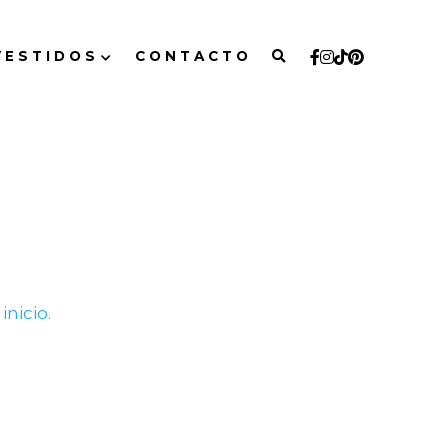
 E S T I D O S
C O N T A C T O
inicio.