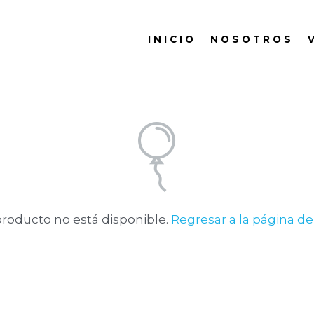
I N I C I O
N O S O T R O S
V
producto no está disponible.
Regresar a la página de 