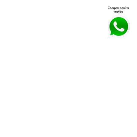
Avenida Patria 40 Q, Jardines 
Políticas de devolución y 
Vallarta, 45027 Zapopan, Jal.
cambios 
Horarios:
 Lunes a Viernes 11 am a 
Políticas de envío
7 pm Sábado 11 am a 4 pm
Guía de tallas
WHATSAPP:
*33 3026 3018