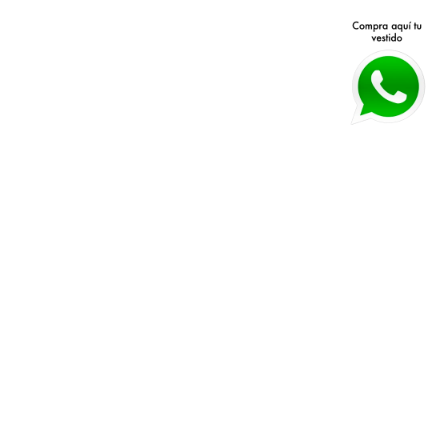
Avenida Patria 40 Q, Jardines 
Políticas de devolución y 
Vallarta, 45027 Zapopan, Jal.
cambios 
Horarios:
 Lunes a Viernes 11 am a 
Políticas de envío
7 pm Sábado 11 am a 4 pm
Guía de tallas
WHATSAPP:
*33 3026 3018