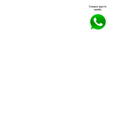
Avenida Patria 40 Q, Jardines 
Políticas de devolución y 
Vallarta, 45027 Zapopan, Jal.
cambios 
Horarios:
 Lunes a Viernes 11 am a 
Políticas de envío
7 pm Sábado 11 am a 4 pm
Guía de tallas
WHATSAPP:
*33 3026 3018