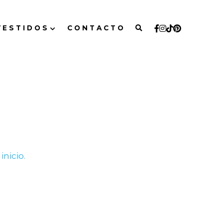
 E S T I D O S
C O N T A C T O
inicio.