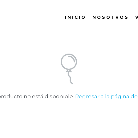
I N I C I O
N O S O T R O S
V
producto no está disponible.
Regresar a la página de 