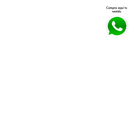
Avenida Patria 40 Q, Jardines 
Políticas de devolución y 
Vallarta, 45027 Zapopan, Jal.
cambios 
Horarios:
 Lunes a Viernes 11 am a 
Políticas de envío
7 pm Sábado 11 am a 4 pm
Guía de tallas
WHATSAPP:
*33 3026 3018