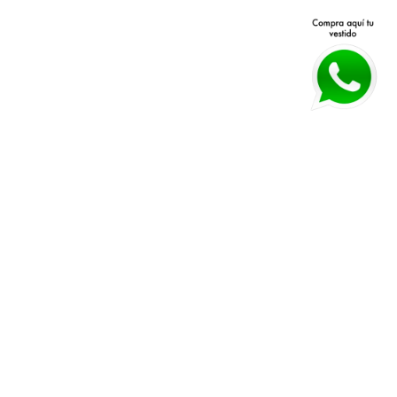
Avenida Patria 40 Q, Jardines 
Políticas de devolución y 
Vallarta, 45027 Zapopan, Jal.
cambios 
Horarios:
 Lunes a Viernes 11 am a 
Políticas de envío
7 pm Sábado 11 am a 4 pm
Guía de tallas
WHATSAPP:
*33 3026 3018