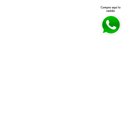
Avenida Patria 40 Q, Jardines 
Políticas de devolución y 
Vallarta, 45027 Zapopan, Jal.
cambios 
Horarios:
 Lunes a Viernes 11 am a 
Políticas de envío
7 pm Sábado 11 am a 4 pm
Guía de tallas
WHATSAPP:
*33 3026 3018