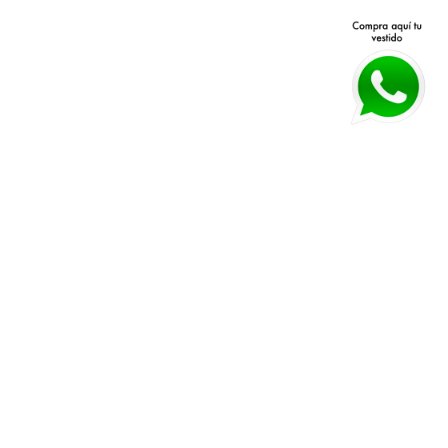
Avenida Patria 40 Q, Jardines 
Políticas de devolución y 
Vallarta, 45027 Zapopan, Jal.
cambios 
Horarios:
 Lunes a Viernes 11 am a 
Políticas de envío
7 pm Sábado 11 am a 4 pm
Guía de tallas
WHATSAPP:
*33 3026 3018