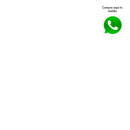
Avenida Patria 40 Q, Jardines 
Políticas de devolución y 
Vallarta, 45027 Zapopan, Jal.
cambios 
Horarios:
 Lunes a Viernes 11 am a 
Políticas de envío
7 pm Sábado 11 am a 4 pm
Guía de tallas
WHATSAPP:
*33 3026 3018