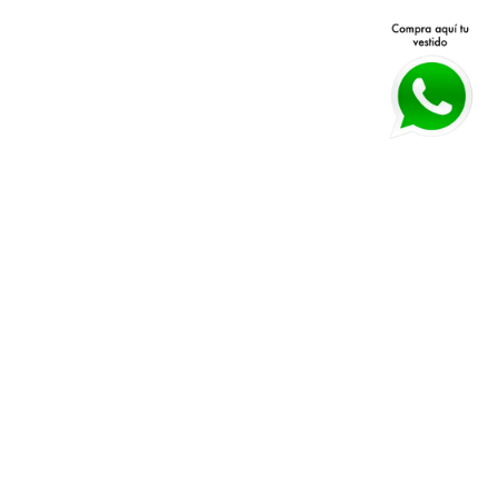
Avenida Patria 40 Q, Jardines 
Políticas de devolución y 
Vallarta, 45027 Zapopan, Jal.
cambios 
Horarios:
 Lunes a Viernes 11 am a 
Políticas de envío
7 pm Sábado 11 am a 4 pm
Guía de tallas
WHATSAPP:
*33 3026 3018